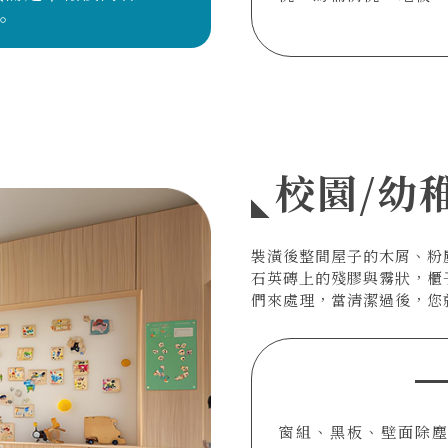
。
校園/幼
裝潢後整間屋子的木屑、粉
石英磚上的殘膠與霧狀，櫃子
們來處理，當清潔過後，您
窗組、黑板、壁面除