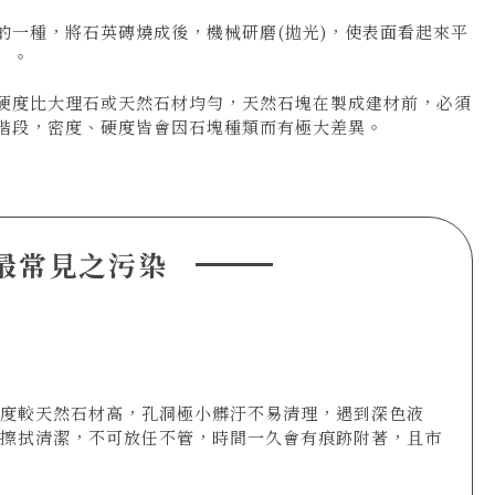
的一種，將石英磚燒成後，機械研磨(拋光)，使表面看起來平
」。
硬度比大理石或天然石材均勻，天然石塊在製成建材前，必須
階段，密度、硬度皆會因石塊種類而有極大差異。
最常見之污染
度較天然石材高，孔洞極小髒汙不易清理，遇到深色液
擦拭清潔，不可放任不管，時間一久會有痕跡附著，且市