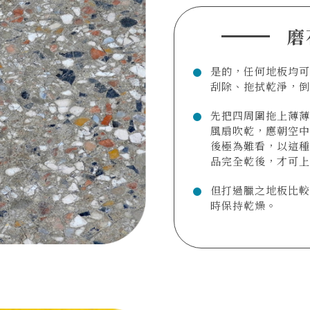
磨
是的，任何地板均可
刮除、拖拭乾淨，
先把四周圍拖上薄
風扇吹乾，應朝空
後極為難看，以這種
品完全乾後，才可
但打過臘之地板比
時保持乾燥。