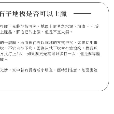
石子地板是否可以上臘
打臘，先將地板清洗、地面上附著之水泥、油漆…….等
倒上臘品，將拖把沾上臘，但是不宜太濕。
薄的一層臘，再由裡往外以拖地的方式拖拭，如果使用電
中吹，不宜向地下吹，因為往地下吹會有波浪紋，臘品乾
方式打上2次，如果要更光亮可以多打一次，但是要等臘
上臘。
較光滑，家中若有長者或小朋友，應特別注意，地面應隨