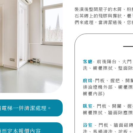
裝潢後整間屋子的木屑、粉
石英磚上的殘膠與霧狀，櫃子
們來處理，當清潔過後，您
客廳
- 前後陽台、大
洗、櫥櫃擦拭、璧面除
廚房
-門板、握把、開
排油煙機外部、櫥櫃擦
櫥櫃內部)
臥室
- 門板、開關、
與電梯一併清潔處理。
櫥櫃擦拭、牆面除塵擦
浴室
- 門板、牆面磁
瑣而定本報價內容
洗、馬桶清洗、地板