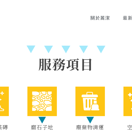
關於麗潔
最
服務項目
英磚
磨石子地
廢棄物清運