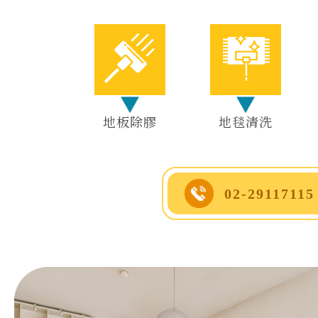
地板除膠
地毯清洗
02-29117115