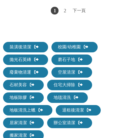
1
2
下一頁
裝潢後清潔
校園/幼稚園
拋光石英磚
磨石子地
廢棄物清運
空屋清潔
石材美容
住宅大掃除
地板除膠
地毯清洗
地板清洗上蠟
退租後清潔
居家清潔
辦公室清潔
搬家清潔